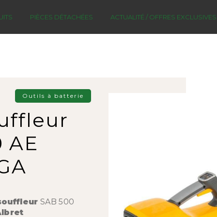
ITS
PIÈCES DÉTACHÉES
ACTUALITÉ / OFFRES EXCLUSIVES
Outils à batterie
uffleur
0 AE
IGA
souffleur
SAB 500
lbret