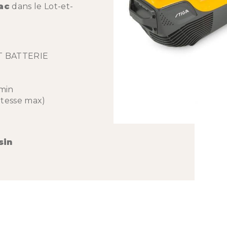
ac
dans le Lot-et-
T BATTERIE
/min
itesse max)
sin