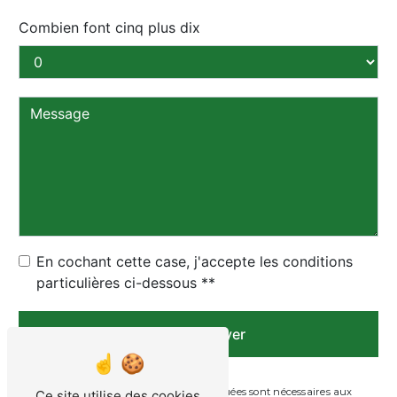
Combien font cinq plus dix
En cochant cette case, j'accepte les conditions
particulières ci-dessous **
Envoyer
** Les données personnelles communiquées sont nécessaires aux
Ce site utilise des cookies