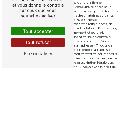
fins de vous contacter et sont enregistrées dans un fichier
et vous donne le contrôle
informatisé. Elles sont destinées à Albret Motoculture et ses sous-
sur ceux que vous
traitants dans le seul but de répondre à votre message. Les données
souhaitez activer
collectées seront communiquées aux seuls destinataires suivants:
Albret Motoculture 47 route de Bordeaux, 47600 Nérac
albretmotoculture@orange.fr. Vous disposez de droits d’accès, de
rectification, d’effacement, de portabilité, de limitation, d’opposition,
Tout accepter
de retrait de votre consentement à tout moment et du droit
d’introduire une réclamation auprès d’une autorité de contrôle,
ainsi que d’organiser le sort de vos données post-mortem. Vous
Tout refuser
pouvez exercer ces droits par voie postale à l'adresse 47 route de
Bordeaux, 47600 Nérac ou par courrier électronique à l'adresse
Personnaliser
albretmotoculture@orange.fr. Un justificatif d'identité pourra vous
être demandé. Nous conservons vos données pendant la période de
prise de contact puis pendant la durée de prescription légale aux
fins probatoires et de gestion des contentieux. Vous avez le droit de
vous inscrire sur la liste d'opposition au démarchage téléphonique,
disponible à cette adresse:
Bloctel.gouv.fr
. Consultez le site cnil.fr
pour plus d’informations sur vos droits.
Recherches fréquentes
©
Vistalid
- 2026 - Tous droits réservés -
Mentions légales
-
Gestion des cookies