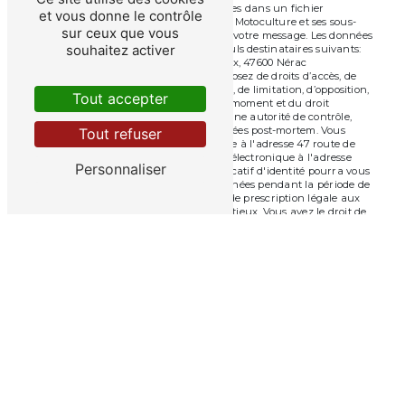
fins de vous contacter et sont enregistrées dans un fichier
et vous donne le contrôle
informatisé. Elles sont destinées à Albret Motoculture et ses sous-
sur ceux que vous
traitants dans le seul but de répondre à votre message. Les données
souhaitez activer
collectées seront communiquées aux seuls destinataires suivants:
Albret Motoculture 47 route de Bordeaux, 47600 Nérac
albretmotoculture@orange.fr. Vous disposez de droits d’accès, de
rectification, d’effacement, de portabilité, de limitation, d’opposition,
Tout accepter
de retrait de votre consentement à tout moment et du droit
d’introduire une réclamation auprès d’une autorité de contrôle,
ainsi que d’organiser le sort de vos données post-mortem. Vous
Tout refuser
pouvez exercer ces droits par voie postale à l'adresse 47 route de
Bordeaux, 47600 Nérac ou par courrier électronique à l'adresse
Personnaliser
albretmotoculture@orange.fr. Un justificatif d'identité pourra vous
être demandé. Nous conservons vos données pendant la période de
prise de contact puis pendant la durée de prescription légale aux
fins probatoires et de gestion des contentieux. Vous avez le droit de
vous inscrire sur la liste d'opposition au démarchage téléphonique,
disponible à cette adresse:
Bloctel.gouv.fr
. Consultez le site cnil.fr
pour plus d’informations sur vos droits.
Recherches fréquentes
©
Vistalid
- 2026 - Tous droits réservés -
Mentions légales
-
Gestion des cookies