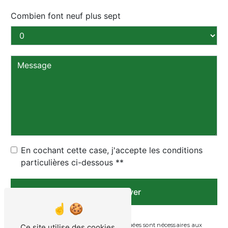
Combien font neuf plus sept
En cochant cette case, j'accepte les conditions
particulières ci-dessous **
Envoyer
** Les données personnelles communiquées sont nécessaires aux
Ce site utilise des cookies