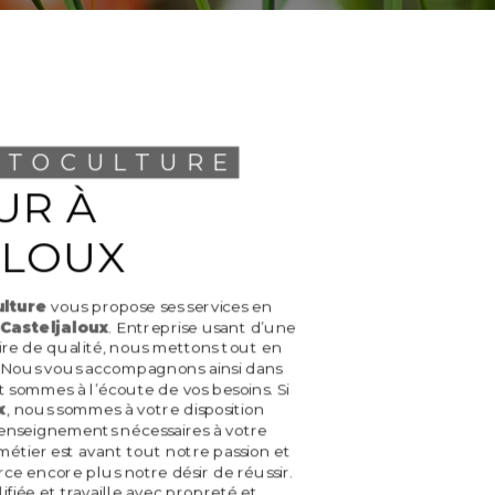
OTOCULTURE
ALOUX
lture
vous propose ses services en
Casteljaloux
. Entreprise usant d’une
aire de qualité, nous mettons tout en
. Nous vous accompagnons ainsi dans
t sommes à l’écoute de vos besoins. Si
x
, nous sommes à votre disposition
renseignements nécessaires à votre
métier est avant tout notre passion et
ce encore plus notre désir de réussir.
fiée et travaille avec propreté et