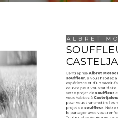
ALBRET M
SOUFFLEUR À
CASTELJ
L’entreprise
Albret Motocu
souffleur
, si vous habitez à
expérience et d’un savoir-f
oeuvre pour vous satisfaire
votre projet de
souffleur
e
vous habitez à
Casteljalou
pour vous transmettre les 
projet de
souffleur
. Notre 
le partager avec vous renfor
Toute notre équipe est quali