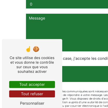
Ce site utilise des cookies
En cochant cette case, j'accepte les condi
et vous donne le contrôle
sur ceux que vous
souhaitez activer
Tout accepter
** Les données personnelles communiquées sont nécessaires 
Tout refuser
traitants dans le seul but de répondre à votre message. L
albretmotoculture@orange.fr. Vous disposez de droits d’accès
d’introduire une réclamation auprès d’une autorité de contr
Personnaliser
Bordeaux, 47600 Nérac ou par courrier électronique à l'ad