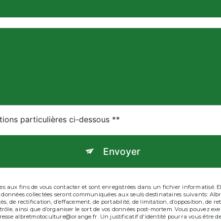
tions particulières ci-dessous **
Envoyer
aux fins de vous contacter et sont enregistrées dans un fichier informatisé. Ell
es données collectées seront communiquées aux seuls destinataires suivants: Al
, de rectification, d’effacement, de portabilité, de limitation, d’opposition, de 
ôle, ainsi que d’organiser le sort de vos données post-mortem. Vous pouvez exerc
resse albretmotoculture@orange.fr. Un justificatif d'identité pourra vous êtr