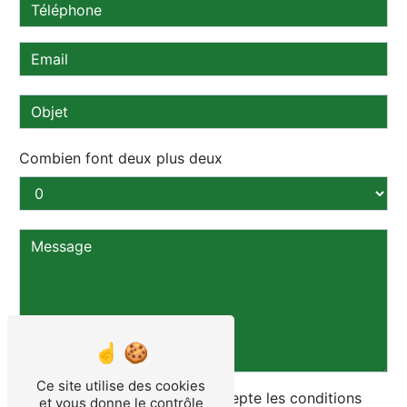
Combien font deux plus deux
Ce site utilise des cookies
En cochant cette case, j'accepte les conditions
et vous donne le contrôle